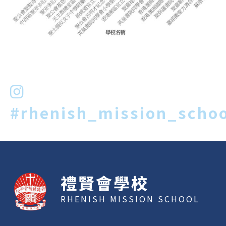
#rhenish_mission_schoo
禮賢會學校
RHENISH MISSION SCHOOL