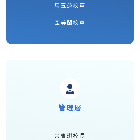
馬玉蓮校董
區美蘭校董
管理層
余寶琪校長