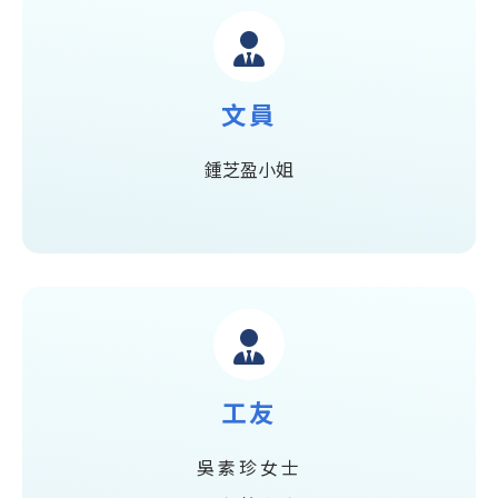
文員
鍾芝盈小姐
工友
吳素珍女士