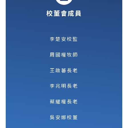
校董會成員
李楚安校監
周國權牧師
王啟蕃長老
李兆明長老
蔡耀權長老
吳安娜校董