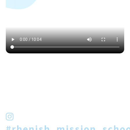
#rhenish_mission_schoo